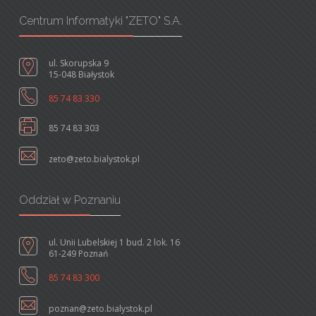
Centrum Informatyki "ZETO" S.A.
ul. Skorupska 9
15-048 Białystok
85 74 83 330
85 74 83 303
zeto@zeto.bialystok.pl
Oddział w Poznaniu
ul. Unii Lubelskiej 1 bud. 2 lok. 16
61-249 Poznań
85 74 83 300
poznan@zeto.bialystok.pl