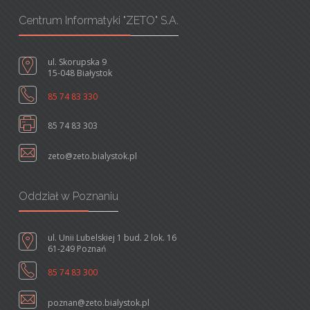
Centrum Informatyki "ZETO" S.A.
ul. Skorupska 9
15-048 Białystok
85 74 83 330
85 74 83 303
zeto@zeto.bialystok.pl
Oddział w Poznaniu
ul. Unii Lubelskiej 1 bud. 2 lok. 16
61-249 Poznań
85 74 83 300
poznan@zeto.bialystok.pl