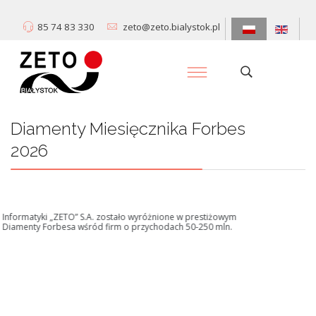
85 74 83 330
zeto@zeto.bialystok.pl
Diamenty Miesięcznika Forbes
2026
Centrum Informatyki „ZETO” S.A. zostało wyróżnione w prestiżowym
rankingu Diamenty Forbesa wśród firm o przychodach 50-250 mln.
Dowiedz się więcej