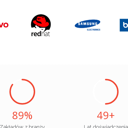
90
50
Zakładów z branży
Lat doświadczenia