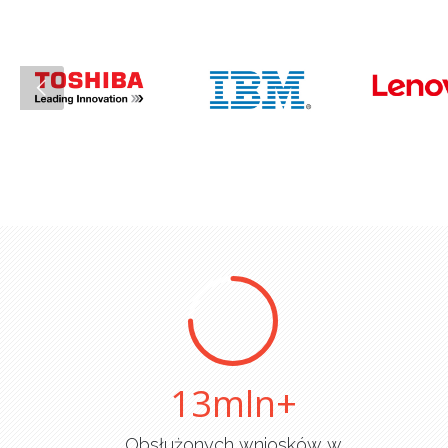
13
Obsłużonych wniosków w