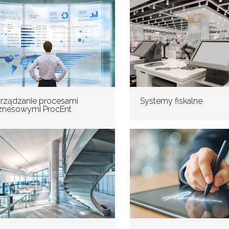
rządzanie procesami
Systemy fiskalne
znesowymi ProcEnt