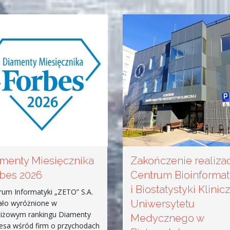
menty Miesięcznika
Zakończenie realizac
bes 2026
Centrum Bioinformat
i Biostatystyki Klinic
rum Informatyki „ZETO” S.A.
Uniwersytetu
ało wyróżnione w
tiżowym rankingu Diamenty
Medycznego w
esa wśród firm o przychodach