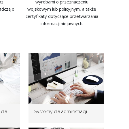
az
wyrobami o przeznaczeniu
adczą o
wojskowym lub policyjnym, a także
.
certyfikaty dotyczące przetwarzania
informacji niejawnych.
 dla
Systemy dla administracji