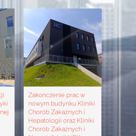
ji
Zakończenie prac w
yki
nowym budynku Kliniki
znej
Chorób Zakaźnych i
Hepatologii oraz Kliniki
Chorób Zakaźnych i