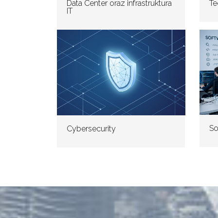
Te
Data Center oraz infrastruktura
IT
So
Cybersecurity