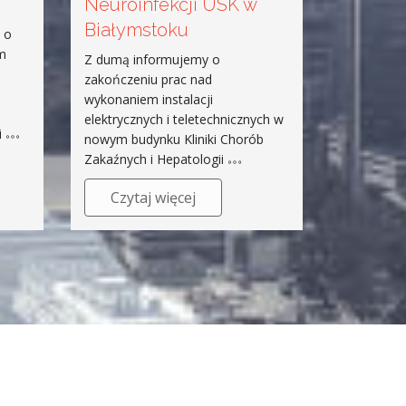
Neuroinfekcji USK w
Białymstoku
 o
um
Z dumą informujemy o
zakończeniu prac nad
wykonaniem instalacji
–
elektrycznych i teletechnicznych w
i
nowym budynku Kliniki Chorób
Zakaźnych i Hepatologii
Czytaj więcej