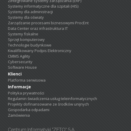
Zintegrowane systemy zarządzania (ERP)
Systemy informatyczne dla szpitali (HIS)
Systemy dla administracji
Systemy dla oświaty
Zarządzanie procesami biznesowymi ProcEnt
Data Center oraz infrastruktura IT
Systemy fiskalne
Sprzęt komputerowy
Technologie budynkowe
Kwalifikowany Podpis Elektroniczny
CMMS Agility
Cybersecurity
Software House
Klienci
Platforma serwisowa
Informacje
Polityka prywatności
Regulamin świadczenia usług teleinformatycznych
Projekty dofinansowane ze środków unijnych
Gospodarka odpadami
Zamówienia
Centrum Informatyki "ZETO" S.A.