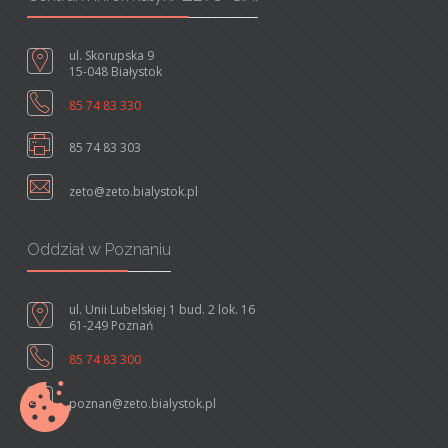
ul. Skorupska 9
15-048 Białystok
85 74 83 330
85 74 83 303
zeto@zeto.bialystok.pl
Oddział w Poznaniu
ul. Unii Lubelskiej 1 bud. 2 lok. 16
61-249 Poznań
85 74 83 300
poznan@zeto.bialystok.pl