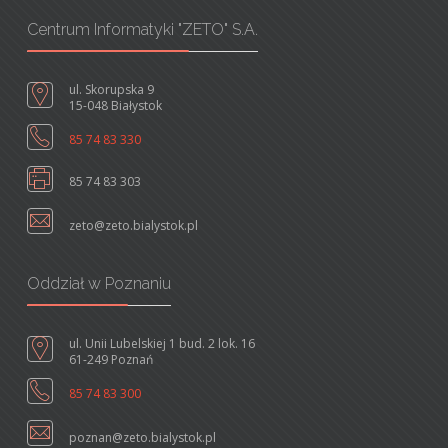
Centrum Informatyki "ZETO" S.A.
ul. Skorupska 9
15-048 Białystok
85 74 83 330
85 74 83 303
zeto@zeto.bialystok.pl
Oddział w Poznaniu
ul. Unii Lubelskiej 1 bud. 2 lok. 16
61-249 Poznań
85 74 83 300
poznan@zeto.bialystok.pl