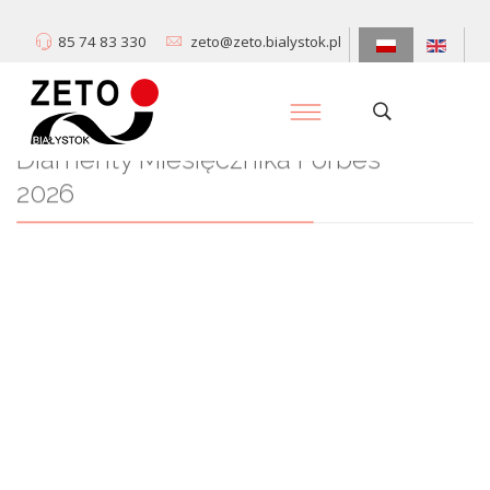
85 74 83 330
zeto@zeto.bialystok.pl
Diamenty Miesięcznika Forbes
2026
Centrum Informatyki „ZETO” S.A. zostało wyróżnione w prestiżowym
rankingu Diamenty Forbesa wśród firm o przychodach 50-250 mln.
Dowiedz się więcej