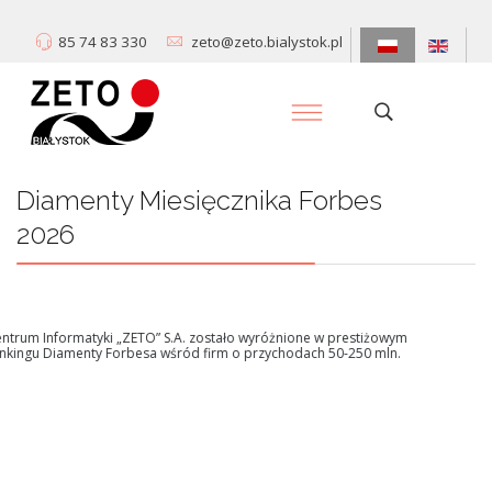
85 74 83 330
zeto@zeto.bialystok.pl
Diamenty Miesięcznika Forbes
2026
Centrum Informatyki „ZETO” S.A. zostało wyróżnione w prestiżowym
rankingu Diamenty Forbesa wśród firm o przychodach 50-250 mln.
Dowiedz się więcej