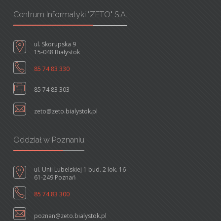
Centrum Informatyki "ZETO" S.A.
ul. Skorupska 9
15-048 Białystok
85 74 83 330
85 74 83 303
zeto@zeto.bialystok.pl
Oddział w Poznaniu
ul. Unii Lubelskiej 1 bud. 2 lok. 16
61-249 Poznań
85 74 83 300
poznan@zeto.bialystok.pl