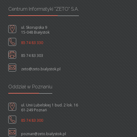
Centrum Informatyki "ZETO" S.A.
ul. Skorupska 9
15-048 Białystok
85 74 83 330
85 74 83 303
zeto@zeto.bialystok.pl
Oddział w Poznaniu
ul. Unii Lubelskiej 1 bud. 2 lok. 16
61-249 Poznań
85 74 83 300
poznan@zeto.bialystok.pl