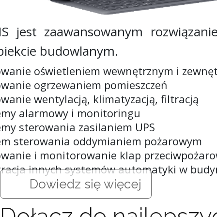
 jest zaawansowanym rozwiązaniem
obiekcie budowlanym.
owanie oświetleniem wewnętrznym i zewnę
owanie ogrzewaniem pomieszczeń
wanie wentylacją, klimatyzacją, filtracją
emy alarmowy i monitoringu
emy sterowania zasilaniem UPS
em sterowania oddymianiem pożarowym
owanie i monitorowanie klap przeciwpożar
gracja innych systemów automatyki w bud
Dowiedz się więcej
Dołącz do najlepszy