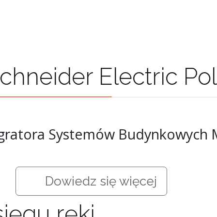
Schneider Electric Po
egratora Systemów Budynkowych M
Dowiedz się więcej
ięgu ręki