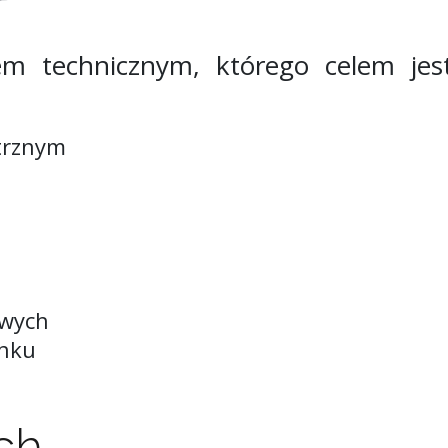
 technicznym, którego celem jest 
trznym
owych
ynku
ch