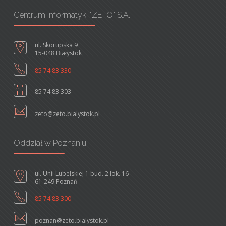
Centrum Informatyki "ZETO" S.A.
ul. Skorupska 9
15-048 Białystok
85 74 83 330
85 74 83 303
zeto@zeto.bialystok.pl
Oddział w Poznaniu
ul. Unii Lubelskiej 1 bud. 2 lok. 16
61-249 Poznań
85 74 83 300
poznan@zeto.bialystok.pl