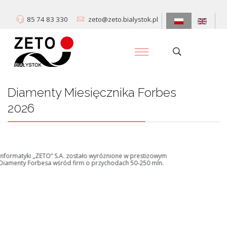
85 74 83 330
zeto@zeto.bialystok.pl
Diamenty Miesięcznika Forbes
2026
Centrum Informatyki „ZETO” S.A. zostało wyróżnione w prestiżowym
rankingu Diamenty Forbesa wśród firm o przychodach 50-250 mln.
Dowiedz się więcej