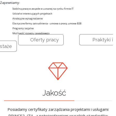
Zapewniamy:
Stabilną pracę w zespole w uznanej na rynku firmie IT
Udział w interesujących projektach
Atrakcyjne wynagrodzenie
Elastyczne formy zatrudnienia - umowa o pracę, umowa B2B
Programy socjalne
Możliwość rozwoju zawodowego
Oferty pracy
Praktyki i
staże
Jakość
Posiadamy certyfikaty zarządzania projektami i usługami
PRINCE2, ITIL, a potwierdzeniem wysokich standardów