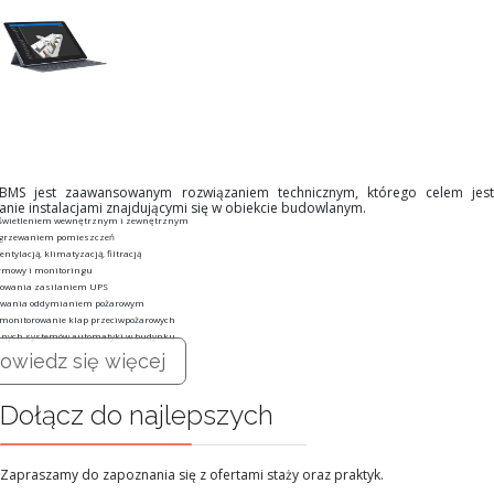
 BMS jest zaawansowanym rozwiązaniem technicznym, którego celem jest
anie instalacjami znajdującymi się w obiekcie budowlanym.
oświetleniem wewnętrznym i zewnętrznym
ogrzewaniem pomieszczeń
ntylacją, klimatyzacją, filtracją
rmowy i monitoringu
rowania zasilaniem UPS
owania oddymianiem pożarowym
 monitorowanie klap przeciwpożarowych
innych systemów automatyki w budynku
owiedz się więcej
Dołącz do najlepszych
Zapraszamy do zapoznania się z ofertami staży oraz praktyk.