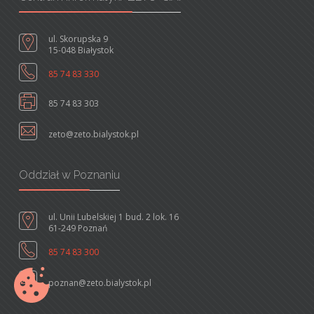
ul. Skorupska 9
15-048 Białystok
85 74 83 330
85 74 83 303
zeto@zeto.bialystok.pl
Oddział w Poznaniu
ul. Unii Lubelskiej 1 bud. 2 lok. 16
61-249 Poznań
85 74 83 300
poznan@zeto.bialystok.pl