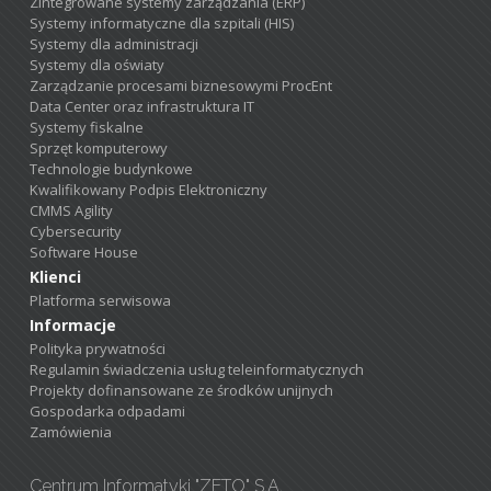
Zintegrowane systemy zarządzania (ERP)
Systemy informatyczne dla szpitali (HIS)
Systemy dla administracji
Systemy dla oświaty
Zarządzanie procesami biznesowymi ProcEnt
Data Center oraz infrastruktura IT
Systemy fiskalne
Sprzęt komputerowy
Technologie budynkowe
Kwalifikowany Podpis Elektroniczny
CMMS Agility
Cybersecurity
Software House
Klienci
Platforma serwisowa
Informacje
Polityka prywatności
Regulamin świadczenia usług teleinformatycznych
Projekty dofinansowane ze środków unijnych
Gospodarka odpadami
Zamówienia
Centrum Informatyki "ZETO" S.A.