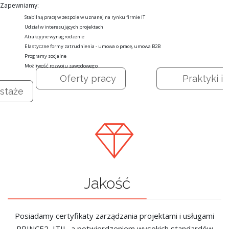
Zapewniamy:
Stabilną pracę w zespole w uznanej na rynku firmie IT
Udział w interesujących projektach
Atrakcyjne wynagrodzenie
Elastyczne formy zatrudnienia - umowa o pracę, umowa B2B
Programy socjalne
Możliwość rozwoju zawodowego
Oferty pracy
Praktyki i
staże
Jakość
Posiadamy certyfikaty zarządzania projektami i usługami
PRINCE2, ITIL, a potwierdzeniem wysokich standardów