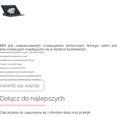
 BMS jest zaawansowanym rozwiązaniem technicznym, którego celem jest
anie instalacjami znajdującymi się w obiekcie budowlanym.
oświetleniem wewnętrznym i zewnętrznym
ogrzewaniem pomieszczeń
ntylacją, klimatyzacją, filtracją
rmowy i monitoringu
rowania zasilaniem UPS
owania oddymianiem pożarowym
 monitorowanie klap przeciwpożarowych
innych systemów automatyki w budynku
owiedz się więcej
Dołącz do najlepszych
Zapraszamy do zapoznania się z ofertami staży oraz praktyk.