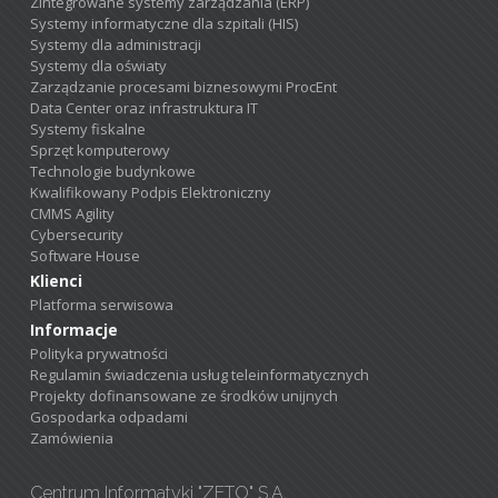
Zintegrowane systemy zarządzania (ERP)
Systemy informatyczne dla szpitali (HIS)
Systemy dla administracji
Systemy dla oświaty
Zarządzanie procesami biznesowymi ProcEnt
Data Center oraz infrastruktura IT
Systemy fiskalne
Sprzęt komputerowy
Technologie budynkowe
Kwalifikowany Podpis Elektroniczny
CMMS Agility
Cybersecurity
Software House
Klienci
Platforma serwisowa
Informacje
Polityka prywatności
Regulamin świadczenia usług teleinformatycznych
Projekty dofinansowane ze środków unijnych
Gospodarka odpadami
Zamówienia
Centrum Informatyki "ZETO" S.A.