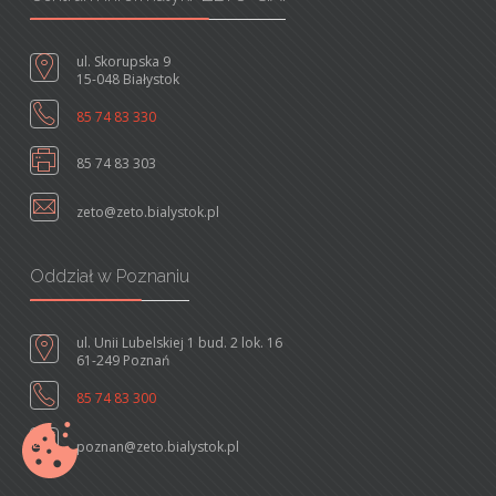
ul. Skorupska 9
15-048 Białystok
85 74 83 330
85 74 83 303
zeto@zeto.bialystok.pl
Oddział w Poznaniu
ul. Unii Lubelskiej 1 bud. 2 lok. 16
61-249 Poznań
85 74 83 300
poznan@zeto.bialystok.pl