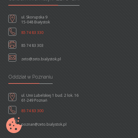
ul. Skorupska 9
15-048 Białystok
85 74 83 330
85 74 83 303
zeto@zeto.bialystok.pl
Oddział w Poznaniu
ul. Unii Lubelskiej 1 bud. 2 lok. 16
61-249 Poznań
85 74 83 300
poznan@zeto.bialystok.pl