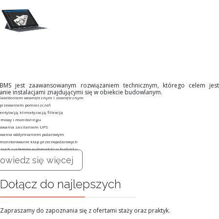
 BMS jest zaawansowanym rozwiązaniem technicznym, którego celem jest
anie instalacjami znajdującymi się w obiekcie budowlanym.
oświetleniem wewnętrznym i zewnętrznym
ogrzewaniem pomieszczeń
ntylacją, klimatyzacją, filtracją
rmowy i monitoringu
rowania zasilaniem UPS
owania oddymianiem pożarowym
 monitorowanie klap przeciwpożarowych
innych systemów automatyki w budynku
owiedz się więcej
Dołącz do najlepszych
Zapraszamy do zapoznania się z ofertami staży oraz praktyk.