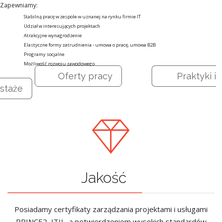
Zapewniamy:
Stabilną pracę w zespole w uznanej na rynku firmie IT
Udział w interesujących projektach
Atrakcyjne wynagrodzenie
Elastyczne formy zatrudnienia - umowa o pracę, umowa B2B
Programy socjalne
Możliwość rozwoju zawodowego
Oferty pracy
Praktyki i
staże
Jakość
Posiadamy certyfikaty zarządzania projektami i usługami
PRINCE2, ITIL, a potwierdzeniem wysokich standardów