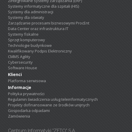
Zintegrowane systemy zarządzania (ERP)
Systemy informatyczne dla szpitali (HIS)
Systemy dla administracji
Systemy dla oświaty
Zarządzanie procesami biznesowymi ProcEnt
Data Center oraz infrastruktura IT
Systemy fiskalne
Sprzęt komputerowy
Technologie budynkowe
Kwalifikowany Podpis Elektroniczny
CMMS Agility
Cybersecurity
Software House
Klienci
Platforma serwisowa
Informacje
Polityka prywatności
Regulamin świadczenia usług teleinformatycznych
Projekty dofinansowane ze środków unijnych
Gospodarka odpadami
Zamówienia
Centrum Informatyki "ZETO" S.A.