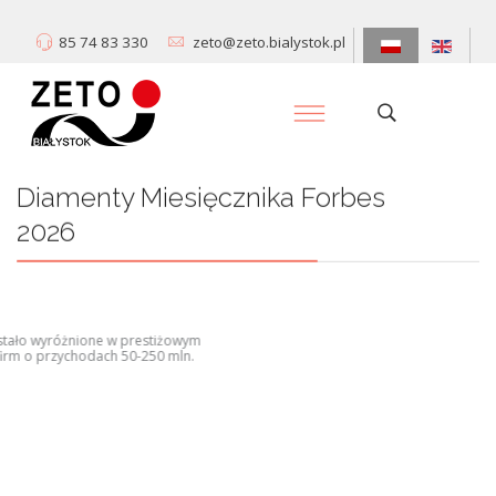
85 74 83 330
zeto@zeto.bialystok.pl
Diamenty Miesięcznika Forbes
2026
Centrum Informatyki „ZETO” S.A. zostało wyróżnione w prestiżowym
rankingu Diamenty Forbesa wśród firm o przychodach 50-250 mln.
Dowiedz się więcej