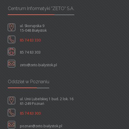
Centrum Informatyki "ZETO" S.A.
ul. Skorupska 9
15-048 Białystok
85 74 83 330
85 74 83 303
zeto@zeto.bialystok.pl
Oddział w Poznaniu
ul. Unii Lubelskiej 1 bud. 2 lok. 16
61-249 Poznań
85 74 83 300
poznan@zeto.bialystok.pl