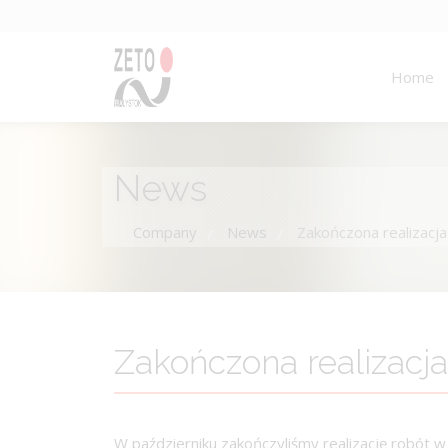
Home
News
Company
News
Zakończona realizacj
/
/
Zakończona realizacj
W październiku zakończyliśmy realizację robót w za