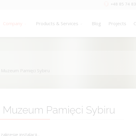
+48 85 74 83
Company
Products & Services
Blog
Projects
C
a Muzeum Pamięci Sybiru
a Muzeum Pamięci Sybiru
kresie instalacji...