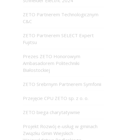
Schneider Electric 2024
ZETO Partnerem Technologicznym
C&C
ZETO Partnerem SELECT Expert
Fujitsu
Prezes ZETO Honorowym
Ambasadorem Politechniki
Białostockiej
ZETO Srebrnym Partnerem Symfonii
Przejęcie CPU ZETO sp. z o. o.
ZETO biega charytatywnie
Projekt Rozwój e-usług w gminach
Związku Gmin Wiejskich
Województwa Podlaskiego