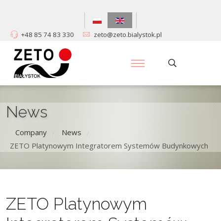
+48 85 74 83 330
zeto@zeto.bialystok.pl
News
Company
News
/
/
ZETO Platynowym Integratorem Systemów Budynkowych
ZETO Platynowym