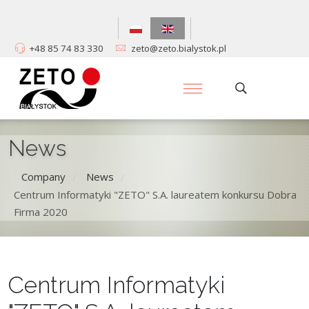
+48 85 74 83 330
zeto@zeto.bialystok.pl
News
Company
News
/
/
Centrum Informatyki "ZETO" S.A. laureatem konkursu Dobra
Firma 2020
Centrum Informatyki