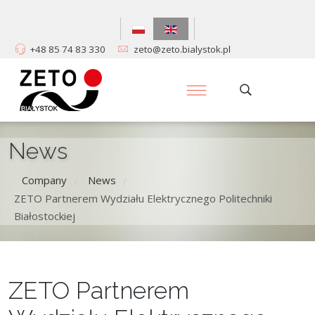
+48 85 74 83 330
zeto@zeto.bialystok.pl
News
Company
News
/
/
ZETO Partnerem Wydziału Elektrycznego Politechniki
Białostockiej
ZETO Partnerem