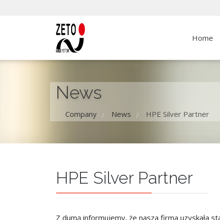
Home
News
Company
News
HPE Silver Partner
/
/
HPE Silver Partner
Z dumą informujemy, że nasza firma uzyskała st