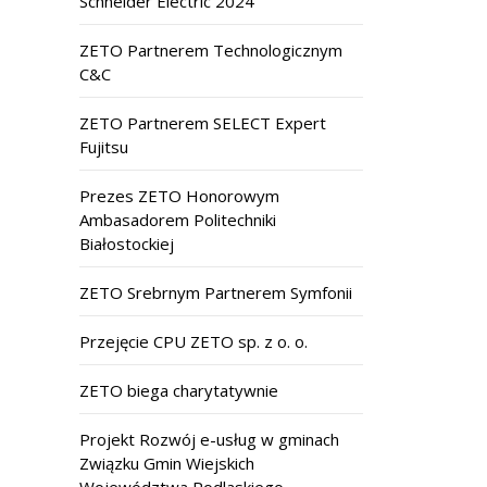
Schneider Electric 2024
ZETO Partnerem Technologicznym
C&C
ZETO Partnerem SELECT Expert
Fujitsu
Prezes ZETO Honorowym
Ambasadorem Politechniki
Białostockiej
ZETO Srebrnym Partnerem Symfonii
Przejęcie CPU ZETO sp. z o. o.
ZETO biega charytatywnie
Projekt Rozwój e-usług w gminach
Związku Gmin Wiejskich
Województwa Podlaskiego