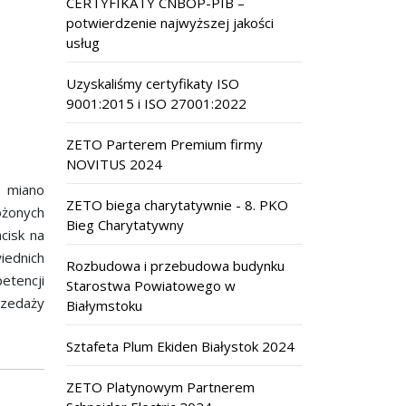
CERTYFIKATY CNBOP-PIB –
potwierdzenie najwyższej jakości
usług
Uzyskaliśmy certyfikaty ISO
9001:2015 i ISO 27001:2022
ZETO Parterem Premium firmy
NOVITUS 2024
e miano
ZETO biega charytatywnie - 8. PKO
ożonych
Bieg Charytatywny
cisk na
iednich
Rozbudowa i przebudowa budynku
etencji
Starostwa Powiatowego w
rzedaży
Białymstoku
Sztafeta Plum Ekiden Białystok 2024
ZETO Platynowym Partnerem