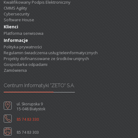
Kwalifikowany Podpis Elektroniczny
CMMS Agility
Cybersecurity
Software House
Klienci
Platforma serwisowa
Informacje
Polityka prywatności
Regulamin świadczenia usług teleinformatycznych
Projekty dofinansowane ze środków unijnych
Gospodarka odpadami
Zamówienia
Centrum Informatyki "ZETO" S.A.
ul. Skorupska 9
15-048 Białystok
85 74 83 330
85 74 83 303