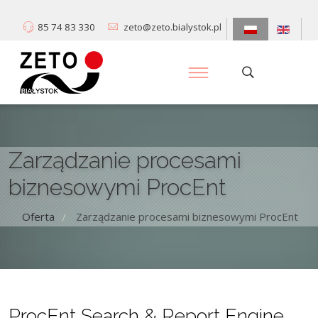
85 74 83 330
zeto@zeto.bialystok.pl
Zarządzanie procesami
biznesowymi ProcEnt
Oferta
Zarządzanie procesami biznesowymi ProcEnt
/
ProcEnt Search & Report Engine