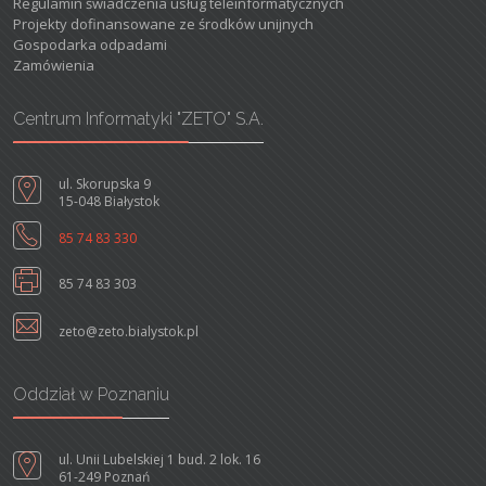
Regulamin świadczenia usług teleinformatycznych
Projekty dofinansowane ze środków unijnych
Gospodarka odpadami
Zamówienia
Centrum Informatyki "ZETO" S.A.
ul. Skorupska 9
15-048 Białystok
85 74 83 330
85 74 83 303
zeto@zeto.bialystok.pl
Oddział w Poznaniu
ul. Unii Lubelskiej 1 bud. 2 lok. 16
61-249 Poznań