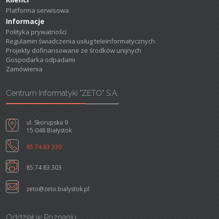
Platforma serwisowa
Informacje
Polityka prywatności
Regulamin świadczenia usług teleinformatycznych
Projekty dofinansowane ze środków unijnych
Gospodarka odpadami
Zamówienia
Centrum Informatyki "ZETO" S.A.
ul. Skorupska 9
15-048 Białystok
85 74 83 330
85 74 83 303
zeto@zeto.bialystok.pl
Oddział w Poznaniu