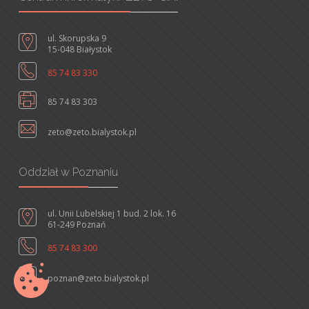
ul. Skorupska 9
15-048 Białystok
85 74 83 330
85 74 83 303
zeto@zeto.bialystok.pl
Oddział w Poznaniu
ul. Unii Lubelskiej 1 bud. 2 lok. 16
61-249 Poznań
85 74 83 300
poznan@zeto.bialystok.pl