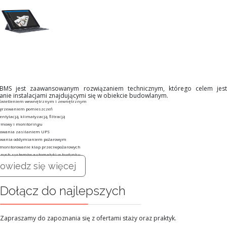
 BMS jest zaawansowanym rozwiązaniem technicznym, którego celem jest
anie instalacjami znajdującymi się w obiekcie budowlanym.
oświetleniem wewnętrznym i zewnętrznym
ogrzewaniem pomieszczeń
ntylacją, klimatyzacją, filtracją
rmowy i monitoringu
rowania zasilaniem UPS
owania oddymianiem pożarowym
 monitorowanie klap przeciwpożarowych
innych systemów automatyki w budynku
owiedz się więcej
Dołącz do najlepszych
Zapraszamy do zapoznania się z ofertami staży oraz praktyk.