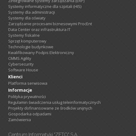
Zintegrowane systemy zarządzania (ERP)
Systemy informatyczne dla szpitali (HIS)
Systemy dla administracji
Systemy dla oświaty
Zarządzanie procesami biznesowymi ProcEnt
Data Center oraz infrastruktura IT
Systemy fiskalne
Sprzęt komputerowy
Technologie budynkowe
Kwalifikowany Podpis Elektroniczny
CMMS Agility
Cybersecurity
Software House
Klienci
Platforma serwisowa
Informacje
Polityka prywatności
Regulamin świadczenia usług teleinformatycznych
Projekty dofinansowane ze środków unijnych
Gospodarka odpadami
Zamówienia
Centrum Informatyki "ZETO" S.A.