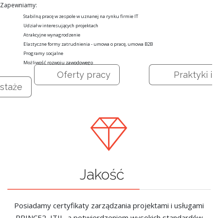
Zapewniamy:
Stabilną pracę w zespole w uznanej na rynku firmie IT
Udział w interesujących projektach
Atrakcyjne wynagrodzenie
Elastyczne formy zatrudnienia - umowa o pracę, umowa B2B
Programy socjalne
Możliwość rozwoju zawodowego
Oferty pracy
Praktyki i
staże
Jakość
Posiadamy certyfikaty zarządzania projektami i usługami
PRINCE2, ITIL, a potwierdzeniem wysokich standardów