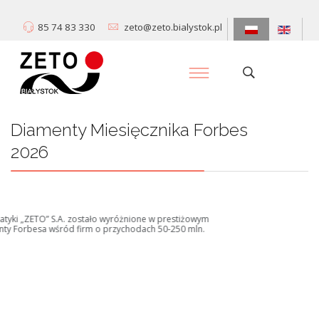
85 74 83 330
zeto@zeto.bialystok.pl
Diamenty Miesięcznika Forbes
2026
Centrum Informatyki „ZETO” S.A. zostało wyróżnione w prestiżowym
rankingu Diamenty Forbesa wśród firm o przychodach 50-250 mln.
Dowiedz się więcej