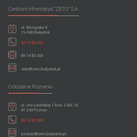
Centrum Informatyki "ZETO" S.A.
ul. Skorupska 9
15-048 Białystok
85 74 83 330
85 74 83 303
zeto@zeto.bialystok.pl
Oddział w Poznaniu
ul. Unii Lubelskiej 1 bud. 2 lok. 16
61-249 Poznań
85 74 83 300
poznan@zeto.bialystok.pl