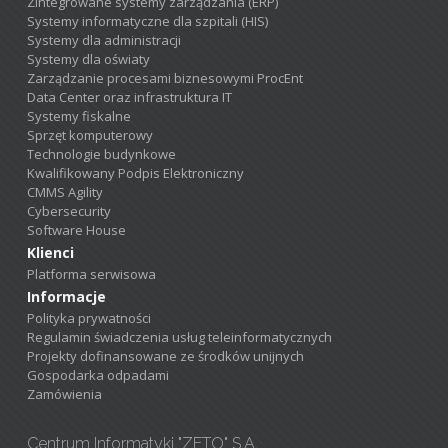
Zintegrowane systemy zarządzania (ERP)
Systemy informatyczne dla szpitali (HIS)
Systemy dla administracji
Systemy dla oświaty
Zarządzanie procesami biznesowymi ProcEnt
Data Center oraz infrastruktura IT
Systemy fiskalne
Sprzęt komputerowy
Technologie budynkowe
Kwalifikowany Podpis Elektroniczny
CMMS Agility
Cybersecurity
Software House
Klienci
Platforma serwisowa
Informacje
Polityka prywatności
Regulamin świadczenia usług teleinformatycznych
Projekty dofinansowane ze środków unijnych
Gospodarka odpadami
Zamówienia
Centrum Informatyki "ZETO" S.A.