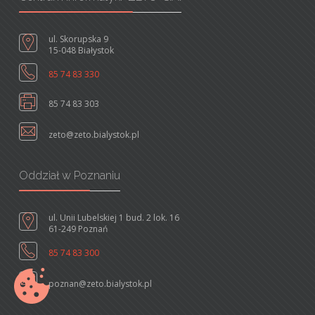
ul. Skorupska 9
15-048 Białystok
85 74 83 330
85 74 83 303
zeto@zeto.bialystok.pl
Oddział w Poznaniu
ul. Unii Lubelskiej 1 bud. 2 lok. 16
61-249 Poznań
85 74 83 300
poznan@zeto.bialystok.pl