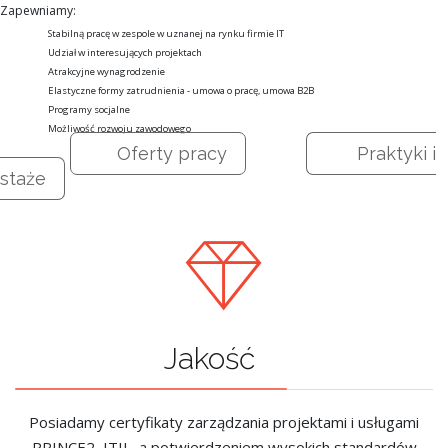
Zapewniamy:
Stabilną pracę w zespole w uznanej na rynku firmie IT
Udział w interesujących projektach
Atrakcyjne wynagrodzenie
Elastyczne formy zatrudnienia - umowa o pracę, umowa B2B
Programy socjalne
Możliwość rozwoju zawodowego
Oferty pracy
Praktyki i
staże
Jakość
Posiadamy certyfikaty zarządzania projektami i usługami
PRINCE2, ITIL, a potwierdzeniem wysokich standardów