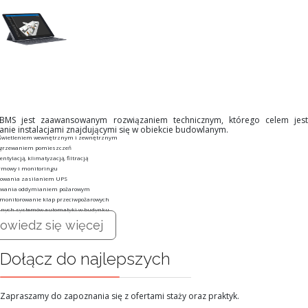
 BMS jest zaawansowanym rozwiązaniem technicznym, którego celem jest
anie instalacjami znajdującymi się w obiekcie budowlanym.
oświetleniem wewnętrznym i zewnętrznym
ogrzewaniem pomieszczeń
ntylacją, klimatyzacją, filtracją
rmowy i monitoringu
rowania zasilaniem UPS
owania oddymianiem pożarowym
 monitorowanie klap przeciwpożarowych
innych systemów automatyki w budynku
owiedz się więcej
Dołącz do najlepszych
Zapraszamy do zapoznania się z ofertami staży oraz praktyk.