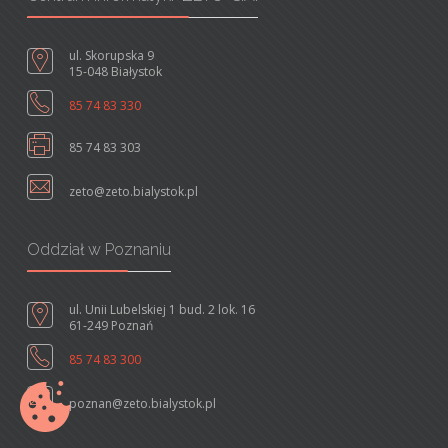
ul. Skorupska 9
15-048 Białystok
85 74 83 330
85 74 83 303
zeto@zeto.bialystok.pl
Oddział w Poznaniu
ul. Unii Lubelskiej 1 bud. 2 lok. 16
61-249 Poznań
85 74 83 300
poznan@zeto.bialystok.pl