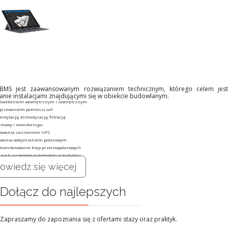
 BMS jest zaawansowanym rozwiązaniem technicznym, którego celem jest
anie instalacjami znajdującymi się w obiekcie budowlanym.
oświetleniem wewnętrznym i zewnętrznym
ogrzewaniem pomieszczeń
ntylacją, klimatyzacją, filtracją
rmowy i monitoringu
rowania zasilaniem UPS
owania oddymianiem pożarowym
 monitorowanie klap przeciwpożarowych
innych systemów automatyki w budynku
owiedz się więcej
Dołącz do najlepszych
Zapraszamy do zapoznania się z ofertami staży oraz praktyk.