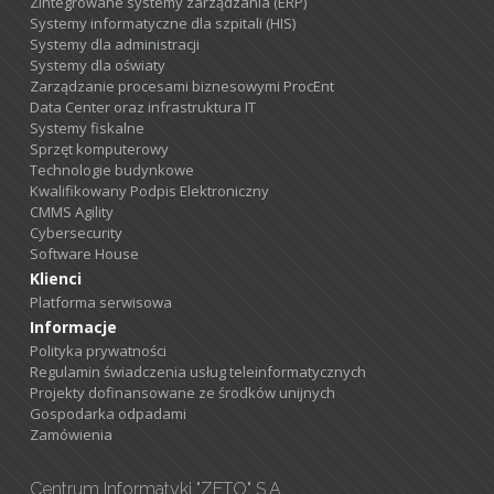
Zintegrowane systemy zarządzania (ERP)
Systemy informatyczne dla szpitali (HIS)
Systemy dla administracji
Systemy dla oświaty
Zarządzanie procesami biznesowymi ProcEnt
Data Center oraz infrastruktura IT
Systemy fiskalne
Sprzęt komputerowy
Technologie budynkowe
Kwalifikowany Podpis Elektroniczny
CMMS Agility
Cybersecurity
Software House
Klienci
Platforma serwisowa
Informacje
Polityka prywatności
Regulamin świadczenia usług teleinformatycznych
Projekty dofinansowane ze środków unijnych
Gospodarka odpadami
Zamówienia
Centrum Informatyki "ZETO" S.A.