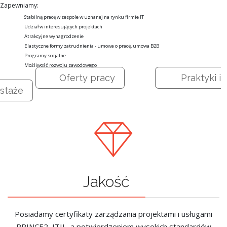
Zapewniamy:
Stabilną pracę w zespole w uznanej na rynku firmie IT
Udział w interesujących projektach
Atrakcyjne wynagrodzenie
Elastyczne formy zatrudnienia - umowa o pracę, umowa B2B
Programy socjalne
Możliwość rozwoju zawodowego
Oferty pracy
Praktyki i
staże
Jakość
Posiadamy certyfikaty zarządzania projektami i usługami
PRINCE2, ITIL, a potwierdzeniem wysokich standardów