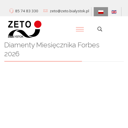
85 74 83 330
zeto@zeto.bialystok.pl
Diamenty Miesięcznika Forbes
2026
Centrum Informatyki „ZETO” S.A. zostało wyróżnione w prestiżowym
rankingu Diamenty Forbesa wśród firm o przychodach 50-250 mln.
Dowiedz się więcej