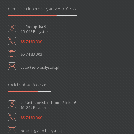
Centrum Informatyki "ZETO" S.A.
ul. Skorupska 9
15-048 Białystok
85 74 83 330
85 74 83 303
zeto@zeto.bialystok.pl
Oddział w Poznaniu
ul. Unii Lubelskiej 1 bud. 2 lok. 16
61-249 Poznań
85 74 83 300
poznan@zeto.bialystok.pl