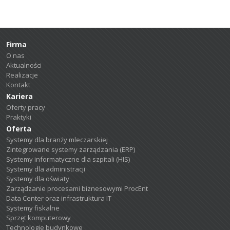
Firma
O nas
Aktualności
Realizacje
Kontakt
Kariera
Oferty pracy
Praktyki
Oferta
Systemy dla branży mleczarskiej
Zintegrowane systemy zarządzania (ERP)
Systemy informatyczne dla szpitali (HIS)
Systemy dla administracji
Systemy dla oświaty
Zarządzanie procesami biznesowymi ProcEnt
Data Center oraz infrastruktura IT
Systemy fiskalne
Sprzęt komputerowy
Technologie budynkowe