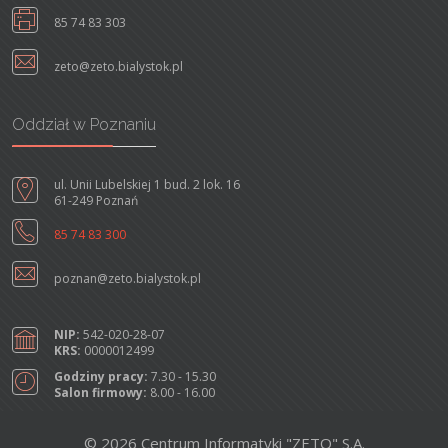
85 74 83 303
zeto@zeto.bialystok.pl
Oddział w Poznaniu
ul. Unii Lubelskiej 1 bud. 2 lok. 16
61-249 Poznań
85 74 83 300
poznan@zeto.bialystok.pl
NIP:
542-020-28-07
KRS:
0000012499
Godziny pracy:
7.30 - 15.30
Salon firmowy:
8.00 - 16.00
© 2026 Centrum Informatyki "ZETO" S.A.