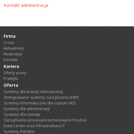
Kontakt administracja
Firma
O nas
Aktualności
Realizacje
Kontakt
Kariera
Oferty pracy
Praktyki
Oferta
Systemy dla branży mleczarskiej
Zintegrowane systemy zarządzania (ERP)
Systemy informatyczne dla szpitali (HIS)
Systemy dla administracji
Systemy dla oświaty
Zarządzanie procesami biznesowymi ProcEnt
Data Center oraz infrastruktura IT
Systemy fiskalne