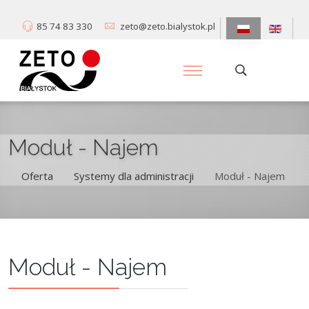
85 74 83 330
zeto@zeto.bialystok.pl
Moduł - Najem
Oferta
Systemy dla administracji
Moduł - Najem
/
/
Moduł - Najem