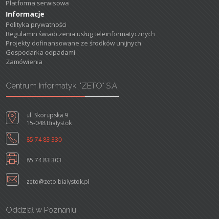
Platforma serwisowa
Informacje
Polityka prywatności
Regulamin świadczenia usług teleinformatycznych
Projekty dofinansowane ze środków unijnych
Gospodarka odpadami
Zamówienia
Centrum Informatyki "ZETO" S.A.
ul. Skorupska 9
15-048 Białystok
85 74 83 330
85 74 83 303
zeto@zeto.bialystok.pl
Oddział w Poznaniu