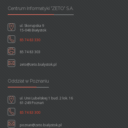
Centrum Informatyki "ZETO" S.A.
ul. Skorupska 9
15-048 Białystok
85 74 83 330
85 74 83 303
zeto@zeto.bialystok.pl
Oddział w Poznaniu
ul. Unii Lubelskiej 1 bud. 2 lok. 16
61-249 Poznań
85 74 83 300
poznan@zeto.bialystok.pl