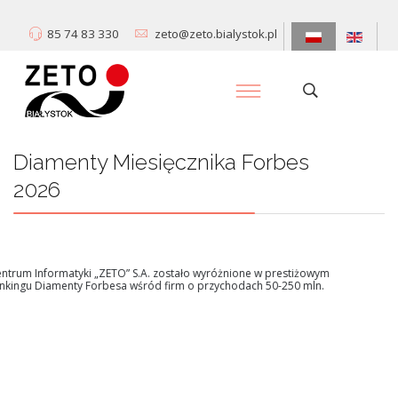
85 74 83 330
zeto@zeto.bialystok.pl
Diamenty Miesięcznika Forbes
2026
Centrum Informatyki „ZETO” S.A. zostało wyróżnione w prestiżowym
rankingu Diamenty Forbesa wśród firm o przychodach 50-250 mln.
Dowiedz się więcej