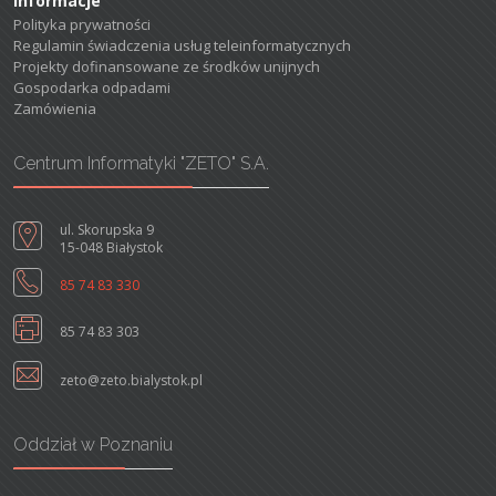
Informacje
Polityka prywatności
Regulamin świadczenia usług teleinformatycznych
Projekty dofinansowane ze środków unijnych
Gospodarka odpadami
Zamówienia
Centrum Informatyki "ZETO" S.A.
ul. Skorupska 9
15-048 Białystok
85 74 83 330
85 74 83 303
zeto@zeto.bialystok.pl
Oddział w Poznaniu