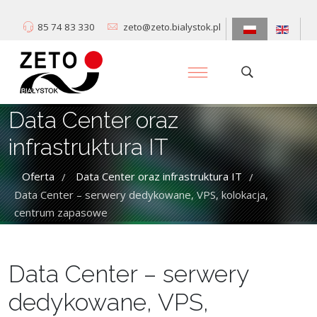
85 74 83 330
zeto@zeto.bialystok.pl
Data Center oraz
infrastruktura IT
Oferta
Data Center oraz infrastruktura IT
/
/
Data Center – serwery dedykowane, VPS, kolokacja,
centrum zapasowe
Data Center – serwery
dedykowane, VPS,