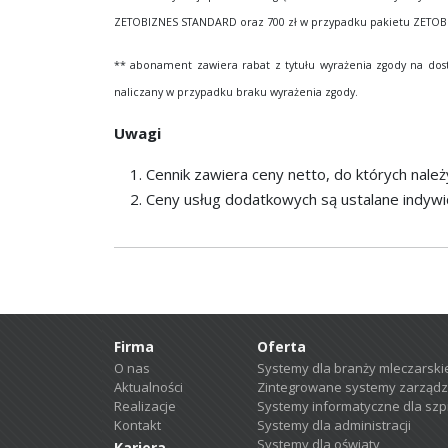
ZETOBIZNES STANDARD oraz 700 zł w przypadku pakietu ZETO
** abonament zawiera rabat z tytułu wyrażenia zgody na dosta
naliczany w przypadku braku wyrażenia zgody.
Uwagi
Cennik zawiera ceny netto, do których należ
Ceny usług dodatkowych są ustalane indywi
Firma
Oferta
O nas
Systemy dla branży mleczarski
Aktualności
Zintegrowane systemy zarządz
Realizacje
Systemy informatyczne dla szpit
Kontakt
Systemy dla administracji
Systemy dla oświaty
Kariera