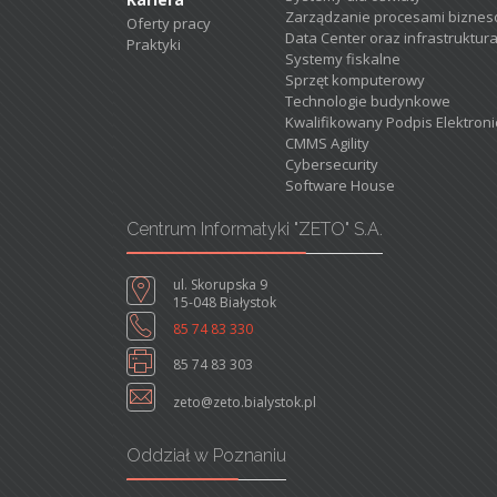
Zarządzanie procesami biznes
Oferty pracy
Data Center oraz infrastruktura
Praktyki
Systemy fiskalne
Sprzęt komputerowy
Technologie budynkowe
Kwalifikowany Podpis Elektron
CMMS Agility
Cybersecurity
Software House
Centrum Informatyki "ZETO" S.A.
ul. Skorupska 9
15-048 Białystok
85 74 83 330
85 74 83 303
zeto@zeto.bialystok.pl
Oddział w Poznaniu