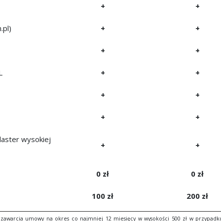
+
+
.pl)
+
+
+
+
L
+
+
+
+
+
+
laster wysokiej
+
+
0 zł
0 zł
100 zł
200 zł
łu zawarcia umowy na okres co najmniej 12 miesięcy w wysokości 500 zł w przypadk