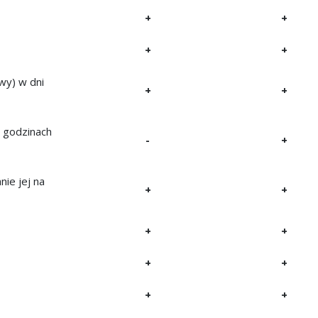
+
+
+
+
wy) w dni
+
+
 godzinach
-
+
nie jej na
+
+
+
+
+
+
+
+