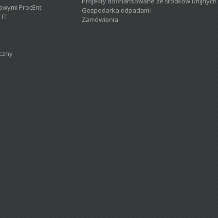
Projekty dofinansowane ze środków unijnych
owymi ProcEnt
Gospodarka odpadami
 IT
Zamówienia
iczny