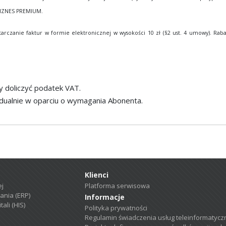
BIZNES PREMIUM.
rczanie faktur w formie elektronicznej w wysokości 10 zł (§2 ust. 4 umowy). Rabat
y doliczyć podatek VAT.
dualnie w oparciu o wymagania Abonenta.
Klienci
ej
Platforma serwisowa
ania (ERP)
Informacje
ali (HIS)
Polityka prywatności
Regulamin świadczenia usług teleinformatycz