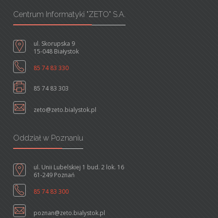
Centrum Informatyki "ZETO" S.A.
ul. Skorupska 9
15-048 Białystok
85 74 83 330
85 74 83 303
zeto@zeto.bialystok.pl
Oddział w Poznaniu
ul. Unii Lubelskiej 1 bud. 2 lok. 16
61-249 Poznań
85 74 83 300
poznan@zeto.bialystok.pl