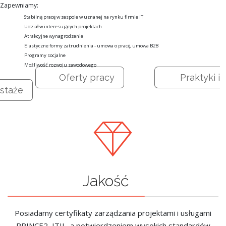
Zapewniamy:
Stabilną pracę w zespole w uznanej na rynku firmie IT
Udział w interesujących projektach
Atrakcyjne wynagrodzenie
Elastyczne formy zatrudnienia - umowa o pracę, umowa B2B
Programy socjalne
Możliwość rozwoju zawodowego
Oferty pracy
Praktyki i
staże
Jakość
Posiadamy certyfikaty zarządzania projektami i usługami
PRINCE2, ITIL, a potwierdzeniem wysokich standardów