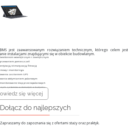
 BMS jest zaawansowanym rozwiązaniem technicznym, którego celem jest
anie instalacjami znajdującymi się w obiekcie budowlanym.
oświetleniem wewnętrznym i zewnętrznym
ogrzewaniem pomieszczeń
ntylacją, klimatyzacją, filtracją
rmowy i monitoringu
rowania zasilaniem UPS
owania oddymianiem pożarowym
 monitorowanie klap przeciwpożarowych
innych systemów automatyki w budynku
owiedz się więcej
Dołącz do najlepszych
Zapraszamy do zapoznania się z ofertami staży oraz praktyk.