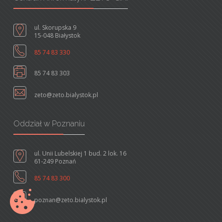
ul. Skorupska 9
15-048 Białystok
85 74 83 330
85 74 83 303
zeto@zeto.bialystok.pl
Oddział w Poznaniu
ul. Unii Lubelskiej 1 bud. 2 lok. 16
61-249 Poznań
85 74 83 300
poznan@zeto.bialystok.pl