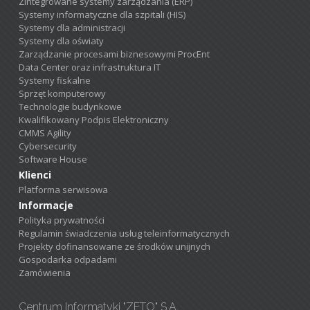
Zintegrowane systemy zarządzania (ERP)
Systemy informatyczne dla szpitali (HIS)
Systemy dla administracji
Systemy dla oświaty
Zarządzanie procesami biznesowymi ProcEnt
Data Center oraz infrastruktura IT
Systemy fiskalne
Sprzęt komputerowy
Technologie budynkowe
Kwalifikowany Podpis Elektroniczny
CMMS Agility
Cybersecurity
Software House
Klienci
Platforma serwisowa
Informacje
Polityka prywatności
Regulamin świadczenia usług teleinformatycznych
Projekty dofinansowane ze środków unijnych
Gospodarka odpadami
Zamówienia
Centrum Informatyki "ZETO" S.A.