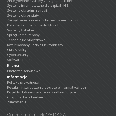
Zintegrowane systemy zarządzania (ERP)
Systemy informatyczne dla szpitali (HIS)
Systemy dla administracji
Systemy dla oświaty
Zarządzanie procesami biznesowymi ProcEnt
Data Center oraz infrastruktura IT
Systemy fiskalne
Sprzęt komputerowy
Technologie budynkowe
Kwalifikowany Podpis Elektroniczny
CMMS Agility
Cybersecurity
Software House
Klienci
Platforma serwisowa
Informacje
Polityka prywatności
Regulamin świadczenia usług teleinformatycznych
Projekty dofinansowane ze środków unijnych
Gospodarka odpadami
Zamówienia
Centrum Informatyki "ZETO" S.A.