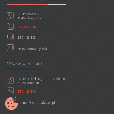
ul. Skorupska 9
15-048 Białystok
85 74 83 330
85 74 83 303
zeto@zeto.bialystok.pl
Oddział w Poznaniu
ul. Unii Lubelskiej 1 bud. 2 lok. 16
61-249 Poznań
85 74 83 300
poznan@zeto.bialystok.pl