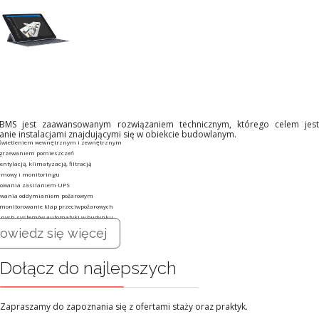
 BMS jest zaawansowanym rozwiązaniem technicznym, którego celem jest
anie instalacjami znajdującymi się w obiekcie budowlanym.
oświetleniem wewnętrznym i zewnętrznym
ogrzewaniem pomieszczeń
ntylacją, klimatyzacją, filtracją
rmowy i monitoringu
rowania zasilaniem UPS
owania oddymianiem pożarowym
 monitorowanie klap przeciwpożarowych
innych systemów automatyki w budynku
owiedz się więcej
Dołącz do najlepszych
Zapraszamy do zapoznania się z ofertami staży oraz praktyk.