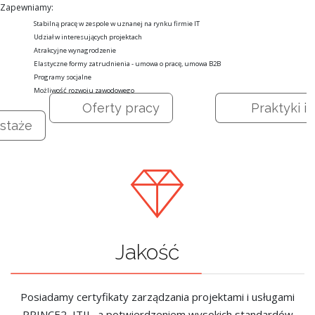
Zapewniamy:
Stabilną pracę w zespole w uznanej na rynku firmie IT
Udział w interesujących projektach
Atrakcyjne wynagrodzenie
Elastyczne formy zatrudnienia - umowa o pracę, umowa B2B
Programy socjalne
Możliwość rozwoju zawodowego
Oferty pracy
Praktyki i
staże
Jakość
Posiadamy certyfikaty zarządzania projektami i usługami
PRINCE2, ITIL, a potwierdzeniem wysokich standardów