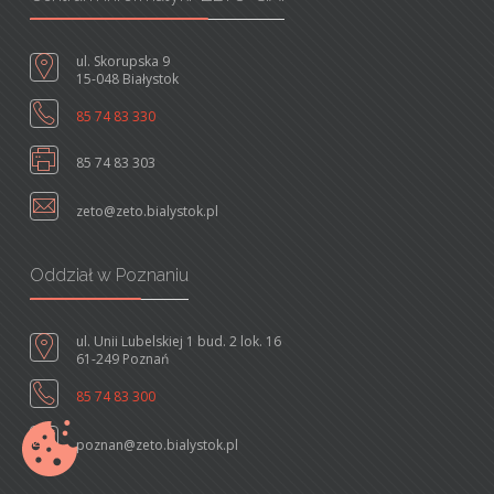
ul. Skorupska 9
15-048 Białystok
85 74 83 330
85 74 83 303
zeto@zeto.bialystok.pl
Oddział w Poznaniu
ul. Unii Lubelskiej 1 bud. 2 lok. 16
61-249 Poznań
85 74 83 300
poznan@zeto.bialystok.pl