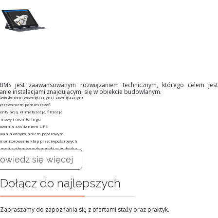
 BMS jest zaawansowanym rozwiązaniem technicznym, którego celem jest
anie instalacjami znajdującymi się w obiekcie budowlanym.
oświetleniem wewnętrznym i zewnętrznym
ogrzewaniem pomieszczeń
ntylacją, klimatyzacją, filtracją
rmowy i monitoringu
rowania zasilaniem UPS
owania oddymianiem pożarowym
 monitorowanie klap przeciwpożarowych
innych systemów automatyki w budynku
owiedz się więcej
Dołącz do najlepszych
Zapraszamy do zapoznania się z ofertami staży oraz praktyk.