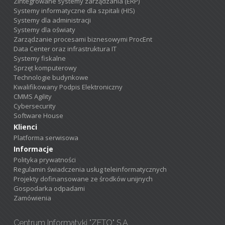
Zintegrowane systemy zarządzania (ERP)
Systemy informatyczne dla szpitali (HIS)
Systemy dla administracji
Systemy dla oświaty
Zarządzanie procesami biznesowymi ProcEnt
Data Center oraz infrastruktura IT
Systemy fiskalne
Sprzęt komputerowy
Technologie budynkowe
Kwalifikowany Podpis Elektroniczny
CMMS Agility
Cybersecurity
Software House
Klienci
Platforma serwisowa
Informacje
Polityka prywatności
Regulamin świadczenia usług teleinformatycznych
Projekty dofinansowane ze środków unijnych
Gospodarka odpadami
Zamówienia
Centrum Informatyki "ZETO" S.A.