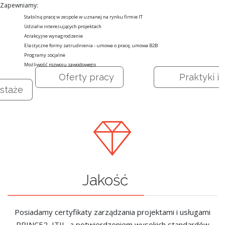
Zapewniamy:
Stabilną pracę w zespole w uznanej na rynku firmie IT
Udział w interesujących projektach
Atrakcyjne wynagrodzenie
Elastyczne formy zatrudnienia - umowa o pracę, umowa B2B
Programy socjalne
Możliwość rozwoju zawodowego
Oferty pracy
Praktyki i
staże
Jakość
Posiadamy certyfikaty zarządzania projektami i usługami
PRINCE2, ITIL, a potwierdzeniem wysokich standardów