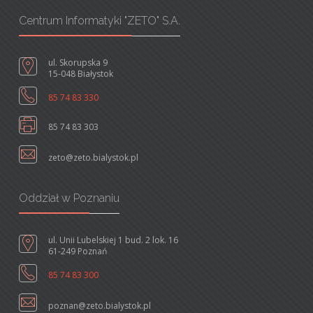
Centrum Informatyki "ZETO" S.A.
ul. Skorupska 9
15-048 Białystok
85 74 83 330
85 74 83 303
zeto@zeto.bialystok.pl
Oddział w Poznaniu
ul. Unii Lubelskiej 1 bud. 2 lok. 16
61-249 Poznań
85 74 83 300
poznan@zeto.bialystok.pl