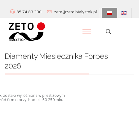
85 74 83 330
zeto@zeto.bialystok.pl
Diamenty Miesięcznika Forbes
2026
Centrum Informatyki „ZETO” S.A. zostało wyróżnione w prestiżowym
rankingu Diamenty Forbesa wśród firm o przychodach 50-250 mln.
Dowiedz się więcej