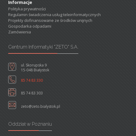
Informacje
Polityka prywatności
Regulamin świadczenia usług teleinformatycznych
Projekty dofinansowane ze środków unijnych
Gospodarka odpadami
Zamówienia
Centrum Informatyki "ZETO" S.A.
ul. Skorupska 9
15-048 Białystok
85 74 83 330
85 74 83 303
zeto@zeto.bialystok.pl
Oddział w Poznaniu