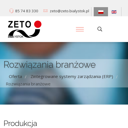
85 74 83 330
zeto@zeto.bialystok.pl
Rozwiązania branżowe
Oferta
Zintegrowane systemy zarządzania (ERP)
/
/
Rozwiązania branżowe
Produkcja