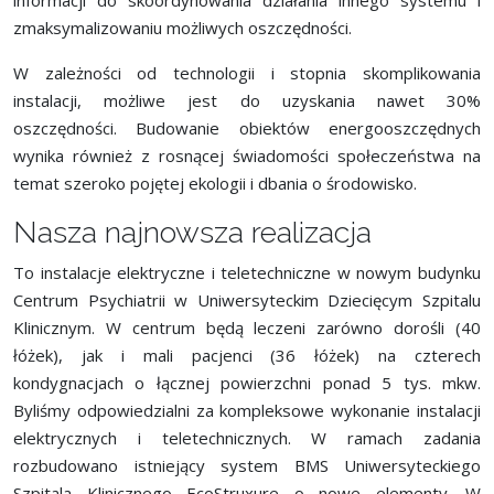
informacji do skoordynowania działania innego systemu i
zmaksymalizowaniu możliwych oszczędności.
W zależności od technologii i stopnia skomplikowania
instalacji, możliwe jest do uzyskania nawet 30%
oszczędności. Budowanie obiektów energooszczędnych
wynika również z rosnącej świadomości społeczeństwa na
temat szeroko pojętej ekologii i dbania o środowisko.
Nasza najnowsza realizacja
To instalacje elektryczne i teletechniczne w nowym budynku
Centrum Psychiatrii w Uniwersyteckim Dziecięcym Szpitalu
Klinicznym. W centrum będą leczeni zarówno dorośli (40
łóżek), jak i mali pacjenci (36 łóżek) na czterech
kondygnacjach o łącznej powierzchni ponad 5 tys. mkw.
Byliśmy odpowiedzialni za kompleksowe wykonanie instalacji
elektrycznych i teletechnicznych. W ramach zadania
rozbudowano istniejący system BMS Uniwersyteckiego
Szpitala Klinicznego EcoStruxure o nowe elementy. W