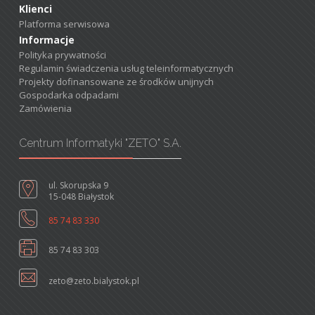
Klienci
Platforma serwisowa
Informacje
Polityka prywatności
Regulamin świadczenia usług teleinformatycznych
Projekty dofinansowane ze środków unijnych
Gospodarka odpadami
Zamówienia
Centrum Informatyki "ZETO" S.A.
ul. Skorupska 9
15-048 Białystok
85 74 83 330
85 74 83 303
zeto@zeto.bialystok.pl