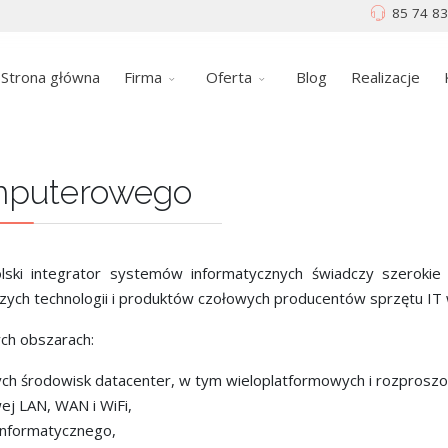
85 74 83
Strona główna
Firma
Oferta
Blog
Realizacje
mputerowego
lski integrator systemów informatycznych świadczy szerokie 
ych technologii i produktów czołowych producentów sprzętu IT 
ych obszarach:
h środowisk datacenter, w tym wieloplatformowych i rozproszony
ej LAN, WAN i WiFi,
nformatycznego,