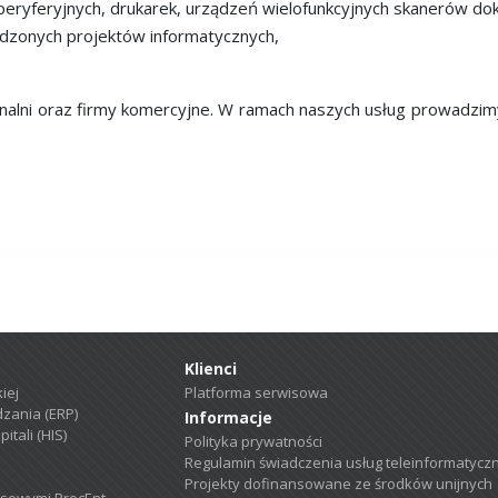
eryferyjnych, drukarek, urządzeń wielofunkcyjnych skanerów d
zonych projektów informatycznych,
cjonalni oraz firmy komercyjne. W ramach naszych usług prowadz
Klienci
iej
Platforma serwisowa
zania (ERP)
Informacje
itali (HIS)
Polityka prywatności
Regulamin świadczenia usług teleinformatycz
Projekty dofinansowane ze środków unijnych
esowymi ProcEnt