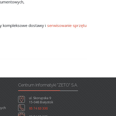
okumentowych,
imy kompleksowe dostawy i
serwisowanie sprzętu
Centrum Informatyki "ZETO" S.A.
ul. Skorupska 9
15-048 Białystok
nych
85 74 83 330