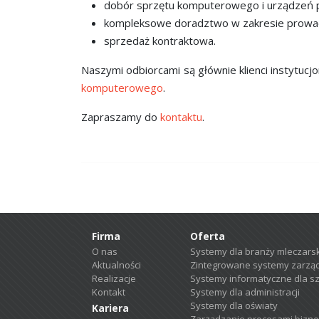
dobór sprzętu komputerowego i urządzeń p
kompleksowe doradztwo w zakresie prowad
sprzedaż kontraktowa.
Naszymi odbiorcami są głównie klienci instytu
komputerowego
.
Zapraszamy do
kontaktu
.
Firma
Oferta
O nas
Systemy dla branży mleczarsk
Aktualności
Zintegrowane systemy zarząd
Realizacje
Systemy informatyczne dla szp
Kontakt
Systemy dla administracji
Systemy dla oświaty
Kariera
Zarządzanie procesami bizn