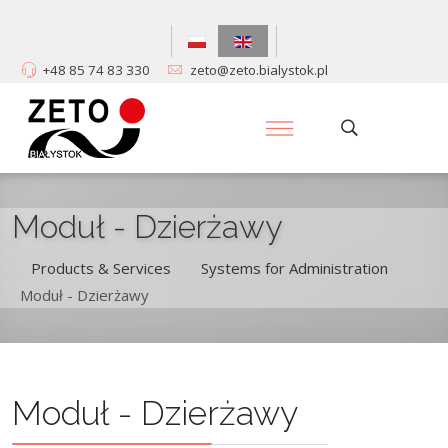
+48 85 74 83 330
zeto@zeto.bialystok.pl
Moduł - Dzierżawy
Products & Services
Systems for Administration
/
/
Moduł - Dzierżawy
Moduł - Dzierżawy