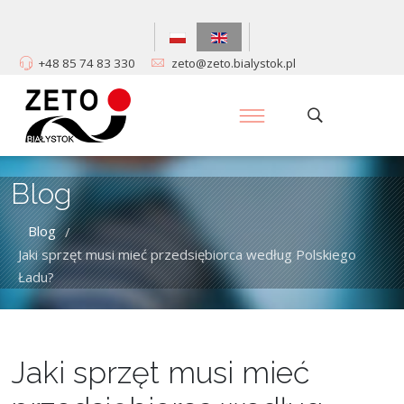
+48 85 74 83 330
zeto@zeto.bialystok.pl
Blog
Blog
/
Jaki sprzęt musi mieć przedsiębiorca według Polskiego
Ładu?
Jaki sprzęt musi mieć