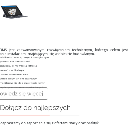
 BMS jest zaawansowanym rozwiązaniem technicznym, którego celem jest
anie instalacjami znajdującymi się w obiekcie budowlanym.
oświetleniem wewnętrznym i zewnętrznym
ogrzewaniem pomieszczeń
ntylacją, klimatyzacją, filtracją
rmowy i monitoringu
rowania zasilaniem UPS
owania oddymianiem pożarowym
 monitorowanie klap przeciwpożarowych
innych systemów automatyki w budynku
owiedz się więcej
Dołącz do najlepszych
Zapraszamy do zapoznania się z ofertami staży oraz praktyk.