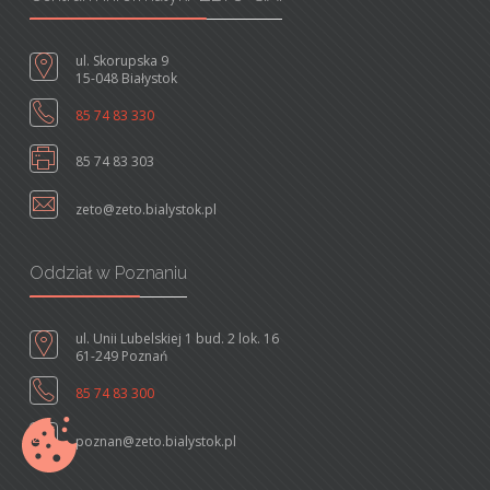
ul. Skorupska 9
15-048 Białystok
85 74 83 330
85 74 83 303
zeto@zeto.bialystok.pl
Oddział w Poznaniu
ul. Unii Lubelskiej 1 bud. 2 lok. 16
61-249 Poznań
85 74 83 300
poznan@zeto.bialystok.pl