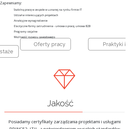
Zapewniamy:
Stabilną pracę w zespole w uznanej na rynku firmie IT
Udział w interesujących projektach
Atrakcyjne wynagrodzenie
Elastyczne formy zatrudnienia - umowa o pracę, umowa B2B
Programy socjalne
Możliwość rozwoju zawodowego
Oferty pracy
Praktyki i
staże
Jakość
Posiadamy certyfikaty zarządzania projektami i usługami
PRINCE2, ITIL, a potwierdzeniem wysokich standardów