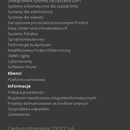
Zintegrowane systemy zarządzania (ERP)
Systemy informatyczne dla szpitali (HIS)
Systemy dla administracji
Systemy dla oświaty
Zarządzanie procesami biznesowymi ProcEnt
Data Center oraz infrastruktura IT
Systemy fiskalne
Sprzęt komputerowy
Technologie budynkowe
Kwalifikowany Podpis Elektroniczny
CMMS Agility
Cybersecurity
Software House
Klienci
Platforma serwisowa
Informacje
Polityka prywatności
Regulamin świadczenia usług teleinformatycznych
Projekty dofinansowane ze środków unijnych
Gospodarka odpadami
Zamówienia
Centrum Informatyki "ZETO" S.A.